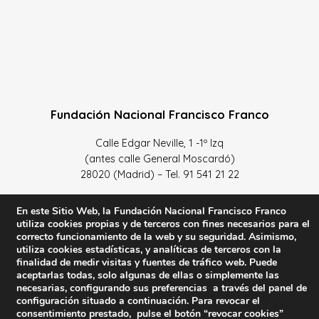
Fundación Nacional Francisco Franco
Calle Edgar Neville, 1 -1º Izq
(antes calle General Moscardó)
28020 (Madrid) – Tel. 91 541 21 22
Contacta con nosotros
En este Sitio Web, la Fundación Nacional Francisco Franco
utiliza cookies propias y de terceros con fines necesarios para el
correcto funcionamiento de la web y su seguridad. Asimismo,
utiliza cookies estadísticas, y analíticas de terceros con la
finalidad de medir visitas y fuentes de tráfico web. Puede
Política de Privacidad y protección de datos
–
Sus datos
aceptarlas todas, solo algunas de ellas o simplemente las
son seguros
–
Política de Cookies
–
Condiciones Generales
necesarias, configurando sus preferencias a través del panel de
configuración situado a continuación. Para revocar el
de uso
consentimiento prestado, pulse el botón “revocar cookies”