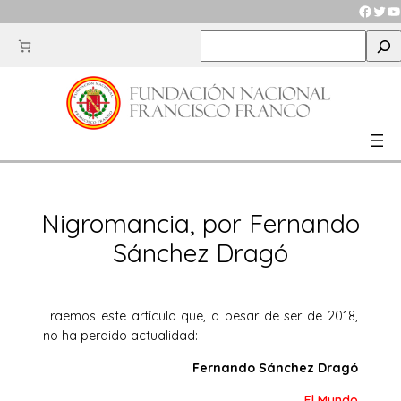
Saltar
Faceb
Twit
Y
al
S
contenido
e
a
r
c
h
Nigromancia, por Fernando
Sánchez Dragó
Traemos este artículo que, a pesar de ser de 2018,
no ha perdido actualidad:
Fernando Sánchez Dragó
El Mundo