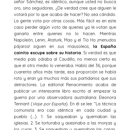
señor Sánchez, es idéntico, aunque usted no busca
oro, sino seguidores. ¿De verdad cree que alguien le
votará por lo que acaba de hacer? No sea cándido.
La gente vota por otras cosas. Más fácil es en este
caso perder algún voto de quienes ya le votan que
ganarlo entre quienes no lo hacen. Mientras
Napoleón, Lenin, Ataturk, Mao y el Tío Ho ¡menudos
pájaros! siguen en sus mausoleos,
la España
cainita escupe sobre su historia
. Si verdad es que
medio país odiaba al Caudillo, no menos cierto es
que el otro medio lo veneraba. Hablo del 36, porque
cuarenta años más tarde, esa proporción se había
roto y eran ya muchos más sus partidarios que sus
detractores. La editorial Renacimiento acaba de
publicar un interesante libro escrito al empezar la
guerra por una observadora australiana: Eleonora
Tennant (
Viaje por España
). En él se lee: “La técnica
comunista era casi idéntica en cada ciudad y
pueblo (…). 1. Se saqueaban y quemaban las
iglesias. 2. Se torturaba y asesinaba a las monjas y
los curas. 3. Se saqueaban y quemaban las casas.