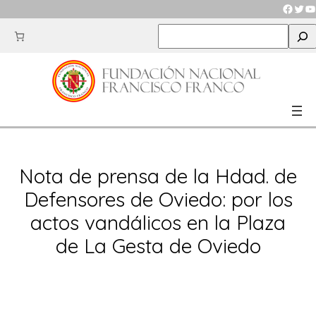
Saltar
Faceb
Twit
Y
al
S
contenido
e
a
r
c
h
Nota de prensa de la Hdad. de
Defensores de Oviedo: por los
actos vandálicos en la Plaza
de La Gesta de Oviedo