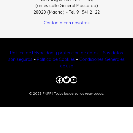
(antes calle General Moscardó)
28020 (Madrid) – Tel. 91 541 21 22
Contacta con nosotros
Política de Privacidad y protección de datos
–
Sus datos
son seguros
–
Política de Cookies
–
Condiciones Generales
de uso
Facebook
Twitter
YouTube
© 2023 FNFF | Todos los derechos reservados.