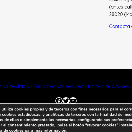
(antes cal
28020 (Madr
Contacta 
cción de datos
–
Sus datos son seguros
–
Política de Cookies
Facebook
Twitter
YouTube
tiliza cookies propias y de terceros con fines necesarios para el corr
cookies estadísticas, y analíticas de terceros con la finalidad de medi
© 2023 FNFF | Todos los derechos reservados.
as de ellas o simplemente las necesarias, configurando sus preferencia
r el consentimiento prestado, pulse el botón “revocar cookies” instal
ca de cookies
para más información.