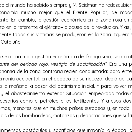
o el mundo ha sabido siempre y M. Seidman ha redescubiert
economía mucho mejor que el Frente Popular, de mod
nto. En cambio, la gestión económica en la zona roja emp
o en lo referente al ejército– a causa de la revolución. Y así
mente todas sus víctimas se produjeron en la zona izquierdi
n Cataluña.
e a una mala gestión económica del franquismo, sino a ot
nte del período rojo, vestigio de socialización”
. Era una p
onomía de la zona contraria recién conquistada: para ente
ania occidental, en el apogeo de su riqueza, debió aplica
la mañana, a pesar del optimismo inicial. Y para volver má
y el abastecimiento exterior. Situación empeorada todaví
esarios como el petróleo o los fertilizantes. Y a esos dos
demos, menores que en muchos países europeos y, en todo ca
l país de los bombardeos, matanzas y deportaciones que sufrí
inmensos obstáculos y sacrificios que imponía la época, l