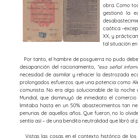
obra. Como tod
gestionó la 
desabastecimie
caótica –except
XX, y práctica
tal situación e
Por tanto, el hambre de posguerra no pudo debers
desaparición del racionamiento,
“esa señal infama
necesidad de asimilar y rehacer la destrozada ec
prolongados esfuerzos que una potencia como Alem
comunista. No era algo solucionable de la noche a 
Mundial, que disminuyó de inmediato el comercio 
limitaba hasta en un 50% abastecimientos tan nec
penurias de aquellos años. Que fueron, no lo olvi
sentía así – de una bendita neutralidad que libró a
Vistas las cosas en el contexto histórico de los 