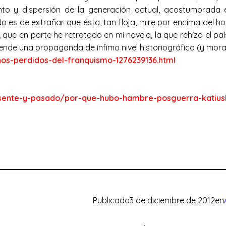
to y dispersión de la generación actual, acostumbrada 
 es de extrañar que ésta, tan floja, mire por encima del ho
 que en parte he retratado en mi novela, la que rehízo el pa
nde una propaganda de ínfimo nivel historiográfico (y mora
anos-perdidos-del-franquismo-1276239136.html
sente-y-pasado/por-que-hubo-hambre-posguerra-katius
Publicado
3 de diciembre de 2012
en