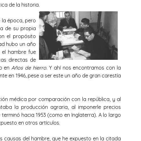
a de la historia.
 la época, pero
la de su propia
on el propósito
dad hubo un año
o el hambre fue
cas directas de
to en
Años de hierro.
Y ahí nos encontramos con la
te en 1946, pese a ser este un año de gran carestía
ión médica por comparación con la república, y al
taba la producción agraria, al imponerle precios
terminó hacia 1953 (como en Inglaterra). A lo largo
puesto en otros artículos.
las causas del hambre, que he expuesto en la citada