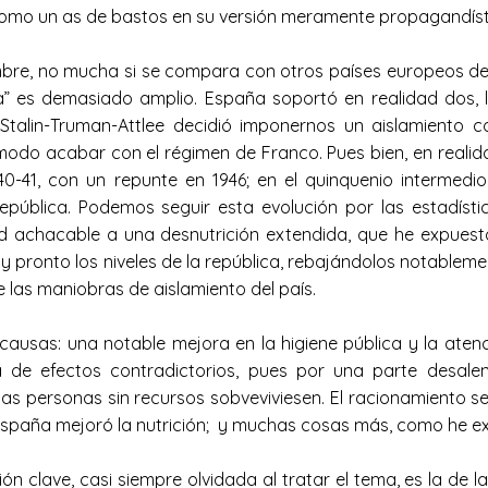
como un as de bastos en su versión meramente propagandístic
re, no mucha si se compara con otros países europeos de
ra” es demasiado amplio. España soportó en realidad dos, 
 Stalin-Truman-Attlee decidió imponernos un aislamiento c
 modo acabar con el régimen de Franco. Pues bien, en reali
40-41, con un repunte en 1946; en el quinquenio intermedi
epública. Podemos seguir esta evolución por las estadísti
ad achacable a una desnutrición extendida, que he expues
 pronto los niveles de la república, rebajándolos notablemen
e las maniobras de aislamiento del país.
sas: una notable mejora en la higiene pública y la atenc
de efectos contradictorios, pues por una parte desalen
 personas sin recursos sobveviviesen. El racionamiento se 
n España mejoró la nutrición; y muchas cosas más, como he ex
n clave, casi siempre olvidada al tratar el tema, es la de 