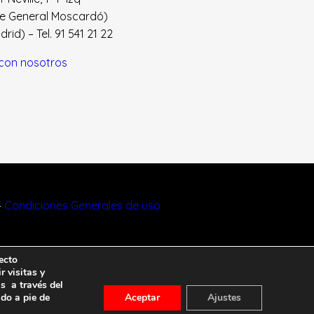
le General Moscardó)
id) – Tel. 91 541 21 22
con nosotros
–
Condiciones Generales de uso
ecto
r visitas y
s a través del
ado a pie de
Aceptar
Ajustes