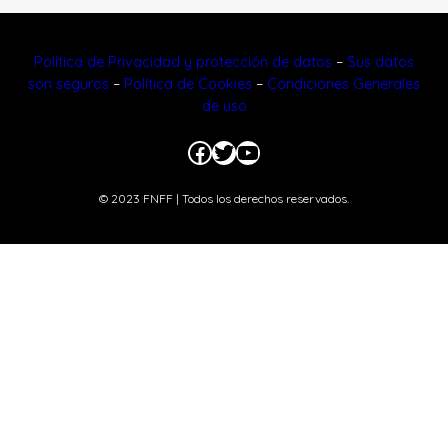
Política de Privacidad y protección de datos
–
Sus datos
son seguros
–
Política de Cookies
–
Condiciones Generales
de uso
Facebook
Twitter
YouTube
© 2023 FNFF | Todos los derechos reservados.