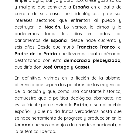
empeño agrio, canijo y paralítico, a ese gozo sordo
y maligno que convierte a
España
en el patio de
corrala de sus casus belli ideológicos y de sus
intereses sectarios que enfrentan al puebo y
destruyen la
Nación
. Lo vemos, lo oímos y lo
padecemos todos los días en todos los
parlamentos de
España
, desde hace cuarenta y
seis años. Desde que murió
Francisco Franco
, el
Padre de la Patria
que llevamos cuatro décadas
destrozando con esta
democracia plebeyizada
,
que diría don
José Ortega y Gasset
.
En definitiva, vivimos en la ficción de la abismal
diferencia que separa las palabras de las exigencias
de la acción y que, como una constante histórica,
demuestra que la política ideológica, abstracta, no
es suficiente para servir a la
Patria
, o sea al pueblo
español, y que no da frutos verdaderos hasta que
se hace herramienta de progreso y producción en la
Unidad
que nos condujo a la grandeza nacional y a
la auténtica libertad.