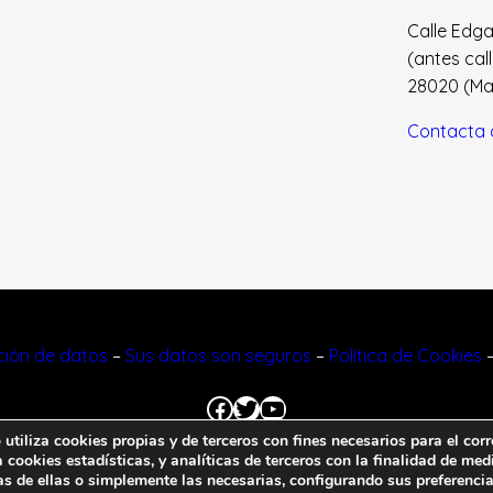
Calle Edgar 
(antes cal
28020 (Madr
Contacta 
cción de datos
–
Sus datos son seguros
–
Política de Cookies
Facebook
Twitter
YouTube
tiliza cookies propias y de terceros con fines necesarios para el corr
cookies estadísticas, y analíticas de terceros con la finalidad de medi
© 2023 FNFF | Todos los derechos reservados.
as de ellas o simplemente las necesarias, configurando sus preferencia