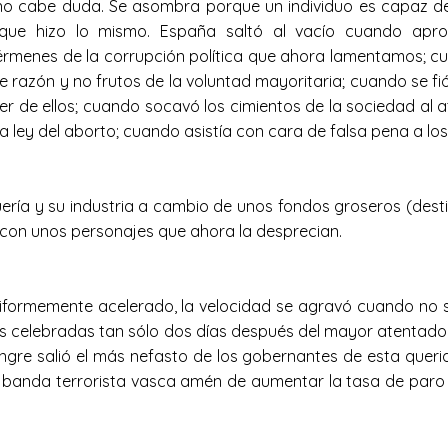
 no cabe duda. Se asombra porque un individuo es capaz de
ue hizo lo mismo. España saltó al vacío cuando aprob
menes de la corrupción política que ahora lamentamos; cua
e razón y no frutos de la voluntad mayoritaria; cuando se fió
e ellos; cuando socavó los cimientos de la sociedad al ataca
a ley del aborto; cuando asistía con cara de falsa pena a los 
ería y su industria a cambio de unos fondos groseros (des
con unos personajes que ahora la desprecian.
iformemente acelerado, la velocidad se agravó cuando no 
s celebradas tan sólo dos días después del mayor atentado 
gre salió el más nefasto de los gobernantes de esta querida
 la banda terrorista vasca amén de aumentar la tasa de paro 