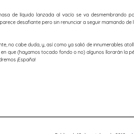
masa de líquido lanzada al vacío se va desmembrando po
 aparece desafiante pero sin renunciar a seguir mamando de 
nte, no cabe duda, y, así como ya salió de innumerables atol
rá en que (hayamos tocado fondo o no) algunos llorarán la pé
ndremos ¡España!