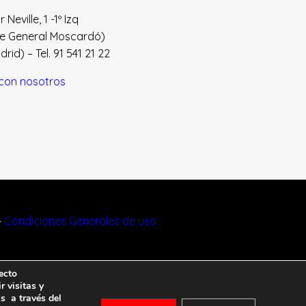
Neville, 1 -1º Izq
le General Moscardó)
id) – Tel. 91 541 21 22
con nosotros
–
Condiciones Generales de uso
ecto
r visitas y
s a través del