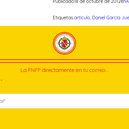
Publicado
18 de octubre de 2012
en
A
Etiquetas:
artículo
, 
Daniel García Ju
La FNFF directamente en tu correo…
*