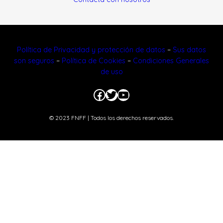
Política de Privacidad y protección de datos
–
Sus datos
son seguros
–
Política de Cookies
–
Condiciones Generales
de uso
Facebook
Twitter
YouTube
© 2023 FNFF | Todos los derechos reservados.