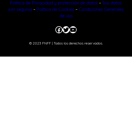
Política de Privacidad y protección de datos
–
Sus datos
son seguros
–
Política de Cookies
–
Condiciones Generales
de uso
Facebook
Twitter
YouTube
© 2023 FNFF | Todos los derechos reservados.