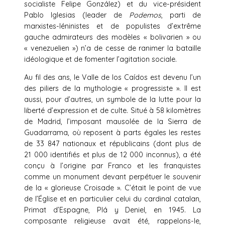
socialiste Felipe González) et du vice-président
Pablo Iglesias (leader de
Podemos
, parti de
marxistes-léninistes et de populistes d’extrême
gauche admirateurs des modèles « bolivarien » ou
« venezuelien ») n’a de cesse de ranimer la bataille
idéologique et de fomenter l’agitation sociale.
Au fil des ans, le Valle de los Caídos est devenu l’un
des piliers de la mythologie « progressiste ». Il est
aussi, pour d’autres, un symbole de la lutte pour la
liberté d’expression et de culte. Situé à 58 kilomètres
de Madrid, l’imposant mausolée de la Sierra de
Guadarrama, où reposent à parts égales les restes
de 33 847 nationaux et républicains (dont plus de
21 000 identifiés et plus de 12 000 inconnus), a été
conçu à l’origine par Franco et les franquistes
comme un monument devant perpétuer le souvenir
de la « glorieuse Croisade ». C’était le point de vue
de l’Église et en particulier celui du cardinal catalan,
Primat d’Espagne, Plá y Deniel, en 1945. La
composante religieuse avait été, rappelons-le,