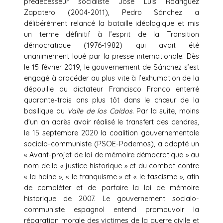
prédécesseur socialiste José Luis Rodriguez
Zapatero (2004-2011), Pedro Sánchez a
délibérément relancé la bataille idéologique et mis
un terme définitif à l’esprit de la Transition
démocratique (1976-1982) qui avait été
unanimement loué par la presse internationale. Dès
le 15 février 2019, le gouvernement de Sánchez s’est
engagé à procéder au plus vite à l’exhumation de la
dépouille du dictateur Francisco Franco enterré
quarante-trois ans plus tôt dans le chœur de la
basilique du
Valle de los Caídos
. Par la suite, moins
d’un an après avoir réalisé le transfert des cendres,
le 15 septembre 2020 la coalition gouvernementale
socialo-communiste (PSOE-Podemos), a adopté un
« Avant-projet de loi de mémoire démocratique » au
nom de la « justice historique » et du combat contre
« la haine », « le franquisme » et « le fascisme », afin
de compléter et de parfaire la loi de mémoire
historique de 2007. Le gouvernement socialo-
communiste espagnol entend promouvoir la
réparation morale des victimes de la guerre civile et