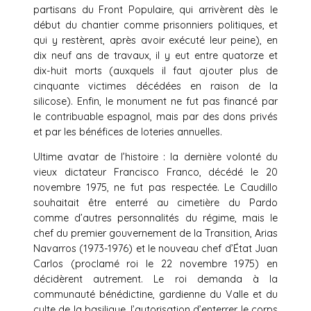
partisans du Front Populaire, qui arrivèrent dès le
début du chantier comme prisonniers politiques, et
qui y restèrent, après avoir exécuté leur peine), en
dix neuf ans de travaux, il y eut entre quatorze et
dix-huit morts (auxquels il faut ajouter plus de
cinquante victimes décédées en raison de la
silicose). Enfin, le monument ne fut pas financé par
le contribuable espagnol, mais par des dons privés
et par les bénéfices de loteries annuelles.
Ultime avatar de l’histoire : la dernière volonté du
vieux dictateur Francisco Franco, décédé le 20
novembre 1975, ne fut pas respectée. Le Caudillo
souhaitait être enterré au cimetière du Pardo
comme d’autres personnalités du régime, mais le
chef du premier gouvernement de la Transition, Arias
Navarros (1973-1976) et le nouveau chef d’État Juan
Carlos (proclamé roi le 22 novembre 1975) en
décidèrent autrement. Le roi demanda à la
communauté bénédictine, gardienne du Valle et du
culte de la basilique, l’autorisation d’enterrer le corps