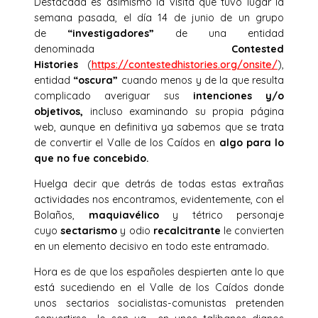
Destacada es asimismo la visita que tuvo lugar la
semana pasada, el día 14 de junio de un grupo
de
“investigadores”
de una entidad
denominada
Contested
Histories
(
https://contestedhistories.org/onsite/
),
entidad
“oscura”
cuando menos y de la que resulta
complicado averiguar sus
intenciones y/o
objetivos,
incluso examinando su propia página
web, aunque en definitiva ya sabemos que se trata
de convertir el Valle de los Caídos en
algo para lo
que no fue concebido.
Huelga decir que detrás de todas estas extrañas
actividades nos encontramos, evidentemente, con el
Bolaños,
maquiavélico
y tétrico personaje
cuyo
sectarismo
y odio
recalcitrante
le convierten
en un elemento decisivo en todo este entramado.
Hora es de que los españoles despierten ante lo que
está sucediendo en el Valle de los Caídos donde
unos sectarios socialistas-comunistas pretenden