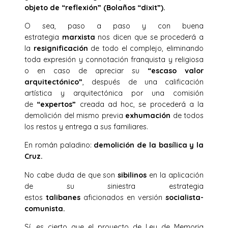
objeto de “reflexión” (Bolaños “dixit”).
O sea, paso a paso y con buena
estrategia
marxista
nos dicen que se procederá a
la
resignificación
de todo el complejo, eliminando
toda expresión y connotación franquista y religiosa
o en caso de apreciar su
“escaso valor
arquitectónico”
, después de una calificación
artística y arquitectónica por una comisión
de
“expertos”
creada ad hoc, se procederá a la
demolición del mismo previa
exhumación
de todos
los restos y entrega a sus familiares.
En román paladino:
demolición de la basílica y la
Cruz.
No cabe duda de que son
sibilinos
en la aplicación
de su siniestra estrategia
estos
talibanes
aficionados en versión
socialista-
comunista.
Sí, es cierto que el proyecto de Ley de Memoria