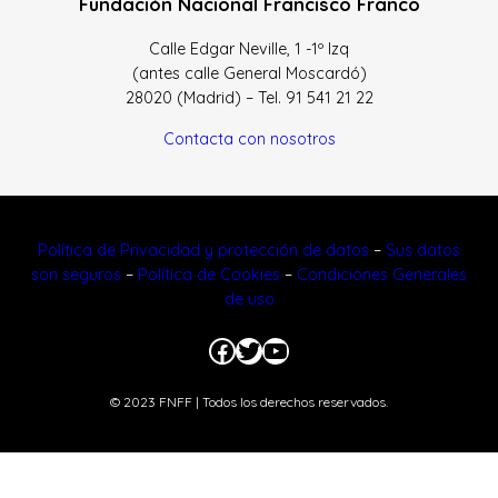
Fundación Nacional Francisco Franco
Calle Edgar Neville, 1 -1º Izq
(antes calle General Moscardó)
28020 (Madrid) – Tel. 91 541 21 22
Contacta con nosotros
Política de Privacidad y protección de datos
–
Sus datos
son seguros
–
Política de Cookies
–
Condiciones Generales
de uso
Facebook
Twitter
YouTube
© 2023 FNFF | Todos los derechos reservados.