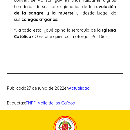
convertirse –lo son ya– en unos talibanes dignos
herederos de sus correligionarios de la
revolución
de la sangre y la muerte
y, desde luego, de
sus
colegas afganos.
Y, a todo esto: ¿qué opina la jerarquía de la
Iglesia
Católica
? O es que quien calla otorga. ¡Por Dios!
Publicado
27 de junio de 2022
en
Actualidad
Etiquetas:
FNFF
, 
Valle de los Caídos