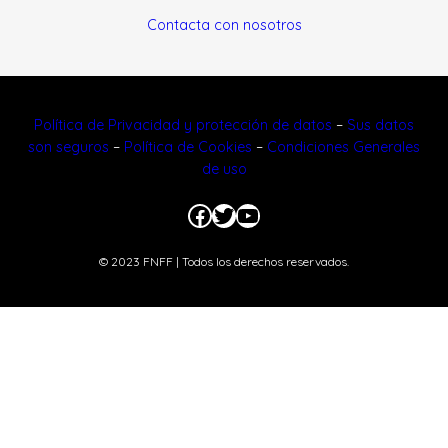
Contacta con nosotros
Política de Privacidad y protección de datos
–
Sus datos
son seguros
–
Política de Cookies
–
Condiciones Generales
de uso
Facebook
Twitter
YouTube
© 2023 FNFF | Todos los derechos reservados.