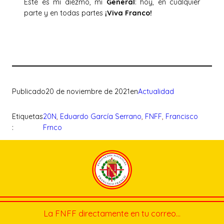
Este es mi diezmo, mi
General
: hoy, en cualquier
parte y en todas partes
¡Viva Franco!
Publicado
20 de noviembre de 2021
en
Actualidad
Etiquetas
20N
, 
Eduardo García Serrano
, 
FNFF
, 
Francisco
:
Frnco
La FNFF directamente en tu correo…