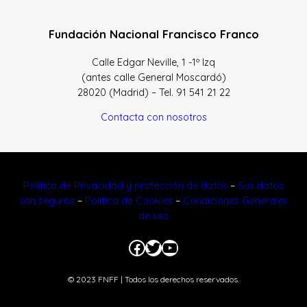
Fundación Nacional Francisco Franco
Calle Edgar Neville, 1 -1º Izq
(antes calle General Moscardó)
28020 (Madrid) – Tel. 91 541 21 22
Contacta con nosotros
Política de Privacidad y protección de datos
–
Sus datos
son seguros
–
Política de Cookies
–
Condiciones Generales
de uso
Facebook
Twitter
YouTube
© 2023 FNFF | Todos los derechos reservados.