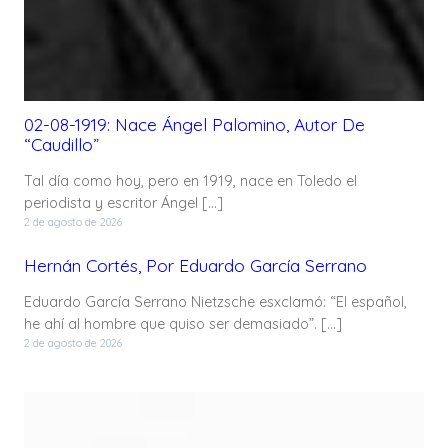
02-08-1919: Nace Ángel Palomino, Autor De
“Caudillo”
Tal día como hoy, pero en 1919, nace en Toledo el
periodista y escritor Ángel […]
2 de agosto de 2026
Hernán Cortés, Por Eduardo García Serrano
Eduardo García Serrano Nietzsche esxclamó: “El español,
he ahí al hombre que quiso ser demasiado”. […]
2 de agosto de 2026