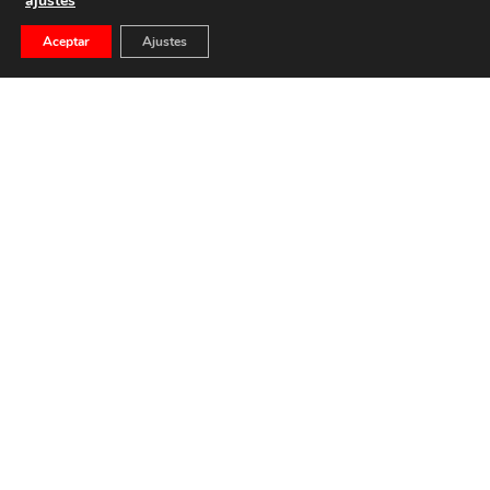
ajustes
Aceptar
Ajustes
Los Magnicidios Cometidos Por La Izquierda, Por
Pedro Fernández Barbadillo
Pedro Fernández Barbadillo Libertad Digital Cuando se
analiza el fracaso de la Restauración, el régimen […]
20 de diciembre de 2025