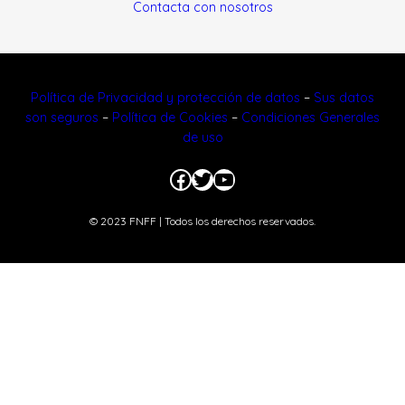
Contacta con nosotros
Política de Privacidad y protección de datos
–
Sus datos
son seguros
–
Política de Cookies
–
Condiciones Generales
de uso
Facebook
Twitter
YouTube
© 2023 FNFF | Todos los derechos reservados.