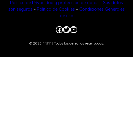
Política de Privacidad y protección de datos
–
Sus datos
son seguros
–
Política de Cookies
–
Condiciones Generales
de uso
Facebook
Twitter
YouTube
© 2023 FNFF | Todos los derechos reservados.