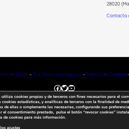
28020 (Madr
Contacta 
cción de datos
–
Sus datos son seguros
–
Política de Cookies
Facebook
Twitter
YouTube
tiliza cookies propias y de terceros con fines necesarios para el corr
cookies estadísticas, y analíticas de terceros con la finalidad de medi
© 2023 FNFF | Todos los derechos reservados.
as de ellas o simplemente las necesarias, configurando sus preferencia
r el consentimiento prestado, pulse el botón “revocar cookies” instal
ca de cookies
para más información.
 los
ajustes