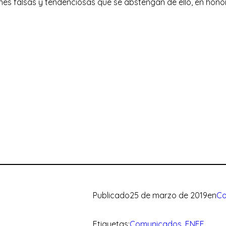
nes falsas y tendenciosas que se abstengan de ello, en honor
Publicado
25 de marzo de 2019
en
Co
Etiquetas:
Comunicados
, 
FNFF