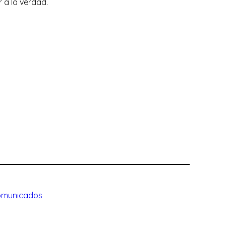
 a la verdad.
municados