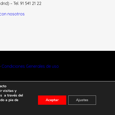
id) – Tel. 91 541 21 22
con nosotros
–
Condiciones Generales de uso
ecto
r visitas y
s a través del
ado a pie de
Aceptar
Ajustes