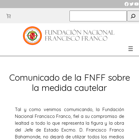
Saltar
Faceb
Twit
Y
al
S
contenido
e
a
r
c
h
Comunicado de la FNFF sobre
la medida cautelar
Tal y como venimos comunicando, la Fundación
Nacional Francisco Franco, fiel a su compromiso de
lealtad a todo lo que representa la figura y la obra
del Jefe de Estado Excmo. D. Francisco Franco
Bahamonde, no dejará de utilizar todos los medios