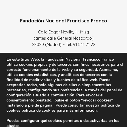
Fundación Nacional Francisco Franco
Calle Edgar Neville, 1 -1º Izq
(antes calle General Moscardó)
28020 (Madrid) – Tel. 91 541 21 22
Contacta con nosotros
En este Sitio Web, la Fundación Nacional Francisco Franco
utiliza cookies propias y de terceros con fines necesarios para el
correcto funcionamiento de la web y su seguridad. Asimismo,
utiliza cookies estadísticas, y analíticas de terceros con la
finalidad de medir visitas y fuentes de tráfico web. Puede
Política de Privacidad y protección de datos
–
Sus datos
aceptarlas todas, solo algunas de ellas o simplemente las
son seguros
–
Política de Cookies
–
Condiciones Generales
necesarias, configurando sus preferencias a través del panel de
configuración situado a continuación. Para revocar el
de uso
consentimiento prestado, pulse el botón “revocar cookies”
instalado a pie de página. Puede consultar nuestra política de
Facebook
Twitter
YouTube
cookies
política de cookies
para más información.
Puedes configurar qué cookies permites o desactivarlas en los
© 2023 FNFF | Todos los derechos reservados.
ajustes