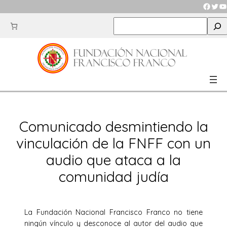
Saltar
Faceb
Twit
Y
al
S
contenido
e
a
r
c
h
Comunicado desmintiendo la
vinculación de la FNFF con un
audio que ataca a la
comunidad judía
La Fundación Nacional Francisco Franco no tiene
ningún vínculo y desconoce al autor del audio que