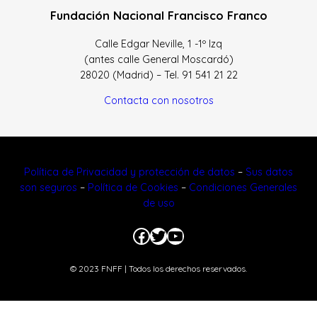
Fundación Nacional Francisco Franco
Calle Edgar Neville, 1 -1º Izq
(antes calle General Moscardó)
28020 (Madrid) – Tel. 91 541 21 22
Contacta con nosotros
Política de Privacidad y protección de datos
–
Sus datos
son seguros
–
Política de Cookies
–
Condiciones Generales
de uso
Facebook
Twitter
YouTube
© 2023 FNFF | Todos los derechos reservados.