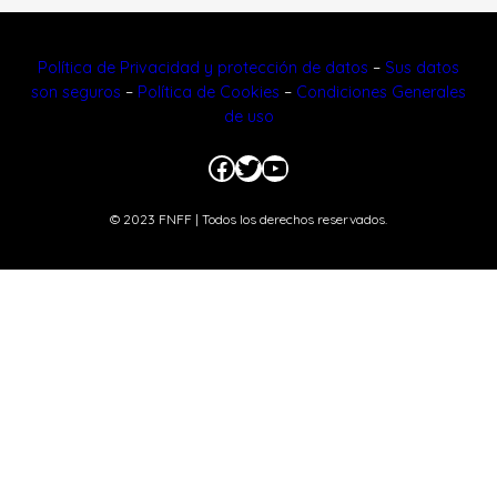
Política de Privacidad y protección de datos
–
Sus datos
son seguros
–
Política de Cookies
–
Condiciones Generales
de uso
Facebook
Twitter
YouTube
© 2023 FNFF | Todos los derechos reservados.