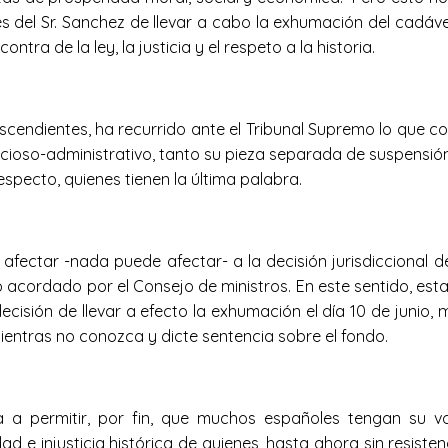
ones del Sr. Sanchez de llevar a cabo la exhumación del cad
ntra de la ley, la justicia y el respeto a la historia.
escendientes, ha recurrido ante el Tribunal Supremo lo que c
cioso-administrativo, tanto su pieza separada de suspensión 
especto, quienes tienen la última palabra.
afectar -nada puede afectar- a la decisión jurisdiccional de
lo acordado por el Consejo de ministros. En este sentido, es
decisión de llevar a efecto la exhumación el día 10 de juni
ientras no conozca y dicte sentencia sobre el fondo.
va a permitir, por fin, que muchos españoles tengan su
d e injusticia histórica de quienes, hasta ahora sin resisten