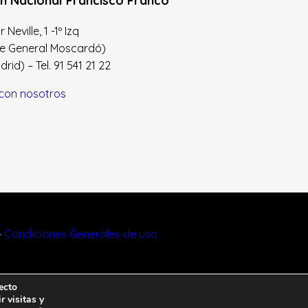
n Nacional Francisco Franco
Neville, 1 -1º Izq
le General Moscardó)
id) – Tel. 91 541 21 22
con nosotros
–
Condiciones Generales de uso
ecto
r visitas y