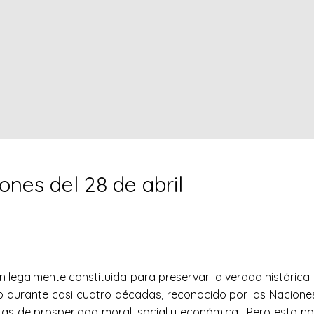
ones del 28 de abril
ón legalmente constituida para preservar la verdad históric
 durante casi cuatro décadas, reconocido por las Naciones 
cotas de prosperidad moral, social y económica. Pero esto no