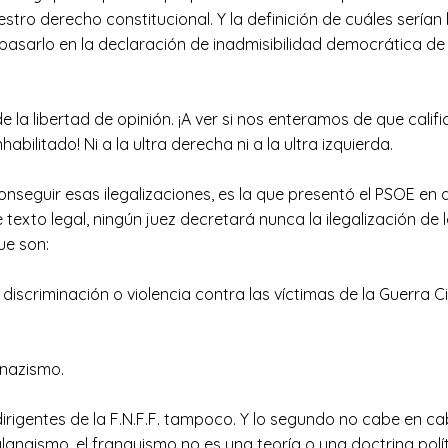
o derecho constitucional. Y la definición de cuáles serían l
basarlo en la declaración de inadmisibilidad democrática de
 de la libertad de opinión. ¡A ver si nos enteramos de que calif
habilitado! Ni a la ultra derecha ni a la ultra izquierda.
onseguir esas ilegalizaciones, es la que presentó el PSOE en 
 texto legal, ningún juez decretará nunca la ilegalización d
ue son:
, discriminación o violencia contra las víctimas de la Guerra C
 nazismo.
 dirigentes de la F.N.F.F. tampoco. Y lo segundo no cabe en 
langismo, el franquismo no es una teoría o una doctrina polít