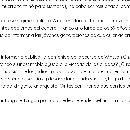
su muerte terminó para siempre y no cabe ser resucitado, co
r ese régimen político. A no ser, claro está, que la nueva In
erentes gobiernos del general Franco a lo largo de los 39 años
ibido informar a las jóvenes generaciones de cualquier acier
formar o publicar el contenido del discurso de Winston Church
nco su inestimable ayuda a la victoria de los aliados? ¿O r
pasión de los judíos y salvó la vida de más de cuarenta mi
 históricas sequías y desarrollar el árido sureste, hoy la h
estro del dirigente anarquista, “Antes con Franco que con los 
tangible. Ningún político puede pretender definirla, limitarla