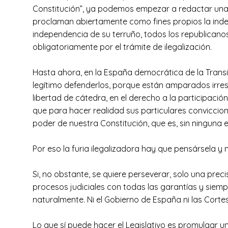
Constitución”, ya podemos empezar a redactar una li
proclaman abiertamente como fines propios la inde
independencia de su terruño, todos los republicanos
obligatoriamente por el trámite de ilegalización.
Hasta ahora, en la España democrática de la Transici
legítimo defenderlos, porque están amparados irrest
libertad de cátedra, en el derecho a la participación
que para hacer realidad sus particulares conviccio
poder de nuestra Constitución, que es, sin ninguna 
Por eso la furia ilegalizadora hay que pensársela y
Si, no obstante, se quiere perseverar, solo una preci
procesos judiciales con todas las garantías y siempr
naturalmente. Ni el Gobierno de España ni las Cortes
Lo que sí puede hacer el Legislativo es promulgar 