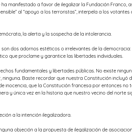
se ha manifestado a favor de ilegalizar la Fundación Franco,
nsible” al “apoyo a los terroristas”, interpela a los votante
mócrata, la alerta y la sospecha de la intolerancia.
 no son dos adornos estéticos o irrelevantes de la democracia:
ico que proclame y garantice las libertades individuales.
echos fundamentales y libertades públicas. No existe ningu
, ninguna. Baste recordar que nuestra Constitución incluyó d
 de inocencia, que la Constitución francesa por entonces no 
a y única vez en la historia que nuestro vecino del norte sig
ión a la intención ilegalizadora.
nguna objeción a la propuesta de ilegalización de asociacio