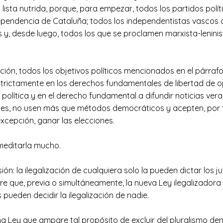
sta nutrida, porque, para empezar, todos los partidos polít
pendencia de Cataluña; todos los independentistas vascos 
 y, desde luego, todos los que se proclamen marxista-leninist
ón, todos los objetivos políticos mencionados en el párrafo a
rictamente en los derechos fundamentales de libertad de opi
 política y en el derecho fundamental a difundir noticias vera
nes, no usen más que métodos democráticos y acepten, por ta
excepción, ganar las elecciones.
 meditarla mucho.
sión: la ilegalización de cualquiera solo la pueden dictar los 
e que, previa o simultáneamente, la nueva Ley ilegalizadora p
 pueden decidir la ilegalización de nadie.
una Ley que ampare tal propósito de excluir del pluralismo 