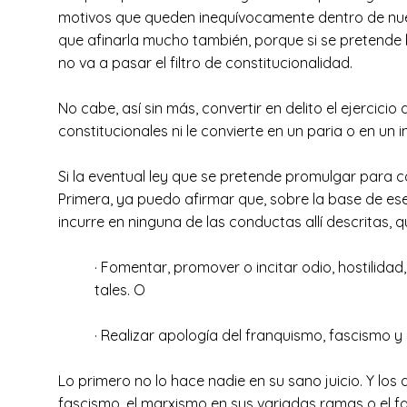
motivos que queden inequívocamente dentro de nuestr
que afinarla mucho también, porque si se pretende 
no va a pasar el filtro de constitucionalidad.
No cabe, así sin más, convertir en delito el ejercicio
constitucionales ni le convierte en un paria o en un in
Si la eventual ley que se pretende promulgar para c
Primera, ya puedo afirmar que, sobre la base de ese
incurre en ninguna de las conductas allí descritas, q
· Fomentar, promover o incitar odio, hostilidad
tales. O
· Realizar apología del franquismo, fascismo y
Lo primero no lo hace nadie en su sano juicio. Y los
fascismo, el marxismo en sus variadas ramas o el fa