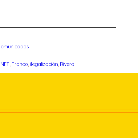
Comunicados
FNFF
, 
Franco
, 
ilegalización
, 
Rivera