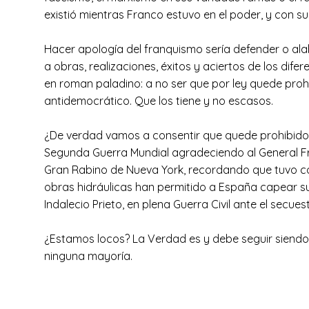
existió mientras Franco estuvo en el poder, y con 
Hacer apología del franquismo sería defender o alaba
a obras, realizaciones, éxitos y aciertos de los dif
en roman paladino: a no ser que por ley quede proh
antidemocrático. Que los tiene y no escasos.
¿De verdad vamos a consentir que quede prohibido in
Segunda Guerra Mundial agradeciendo al General Fra
Gran Rabino de Nueva York, recordando que tuvo com
obras hidráulicas han permitido a España capear sus
Indalecio Prieto, en plena Guerra Civil ante el secu
¿Estamos locos? La Verdad es y debe seguir siendo in
ninguna mayoría.