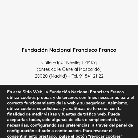
Fundación Nacional Francisco Franco
Calle Edgar Neville, 1 -1º Izq
(antes calle General Moscardó)
28020 (Madrid) – Tel. 91 541 21 22
Contacta con nosotros
En este Sitio Web, la Fundación Nacional Francisco Franco
utiliza cookies propias y de terceros con fines necesarios para el
correcto funcionamiento de la web y su seguridad. Asimismo,
utiliza cookies estadísticas, y analíticas de terceros con la
finalidad de medir visitas y fuentes de tráfico web. Puede
Política de Privacidad y protección de datos
–
Sus datos
aceptarlas todas, solo algunas de ellas o simplemente las
son seguros
–
Política de Cookies
–
Condiciones Generales
necesarias, configurando sus preferencias a través del panel de
configuración situado a continuación. Para revocar el
de uso
consentimiento prestado, pulse el botón “revocar cookies”