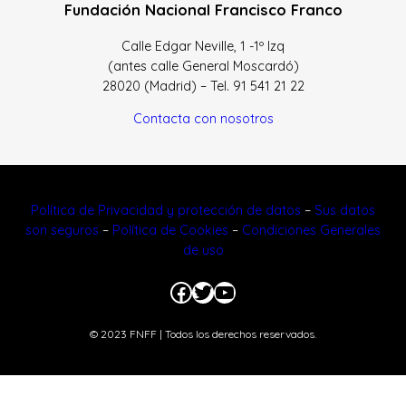
Fundación Nacional Francisco Franco
Calle Edgar Neville, 1 -1º Izq
(antes calle General Moscardó)
28020 (Madrid) – Tel. 91 541 21 22
Contacta con nosotros
Política de Privacidad y protección de datos
–
Sus datos
son seguros
–
Política de Cookies
–
Condiciones Generales
de uso
Facebook
Twitter
YouTube
© 2023 FNFF | Todos los derechos reservados.