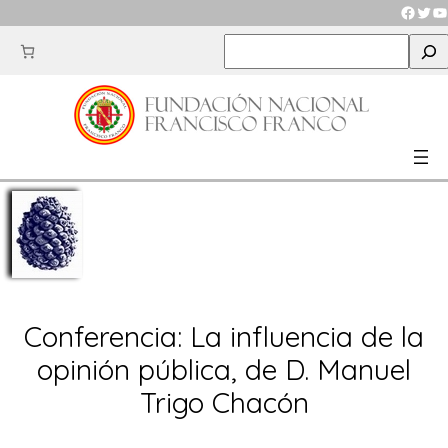
Saltar
Faceb
Twit
Y
al
S
contenido
e
a
r
c
h
Conferencia: La influencia de la
opinión pública, de D. Manuel
Trigo Chacón