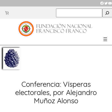
Saltar
Faceb
Twit
Y
al
S
contenido
e
a
r
c
h
Conferencia: Vísperas
electorales, por Alejandro
Muñoz Alonso