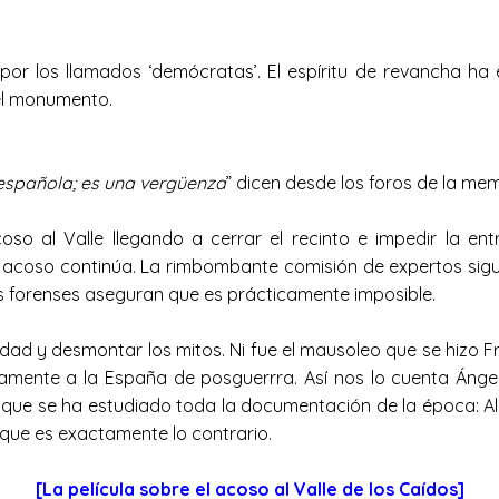
r los llamados ‘demócratas’. El espíritu de revancha ha e
 el monumento.
d española; es una vergüenza
” dicen desde los foros de la mem
so al Valle llegando a cerrar el recinto e impedir la en
l acoso continúa. La rimbombante comisión de expertos sigue
s forenses aseguran que es prácticamente imposible.
d y desmontar los mitos. Ni fue el mausoleo que se hizo Fr
mente a la España de posguerrra. Así nos lo cuenta Ángel 
ico que se ha estudiado toda la documentación de la época: A
 que es exactamente lo contrario.
[La película sobre el acoso al Valle de los Caídos]