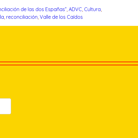
onciliación de las dos Españas”
, 
ADVC
, 
Cultura
, 
la
, 
reconciliación
, 
Valle de los Caídos