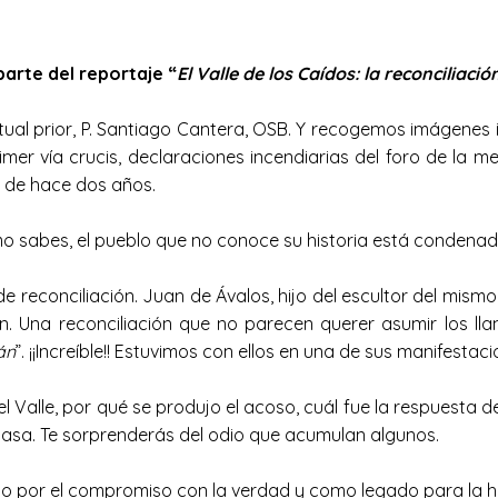
arte del reportaje “
El Valle de los Caídos: la reconciliaci
l prior, P. Santiago Cantera, OSB. Y recogemos imágenes iné
er vía crucis, declaraciones incendiarias del foro de la memo
o de hace dos años.
 sabes, el pueblo que no conoce su historia está condenado
de reconciliación. Juan de Ávalos, hijo del escultor del mis
ón. Una reconciliación que no parecen querer asumir los ll
án
”. ¡¡Increíble!! Estuvimos con ellos en una de sus manifestaci
alle, por qué se produjo el acoso, cuál fue la respuesta de 
u casa. Te sorprenderás del odio que acumulan algunos.
o por el compromiso con la verdad y como legado para la hi