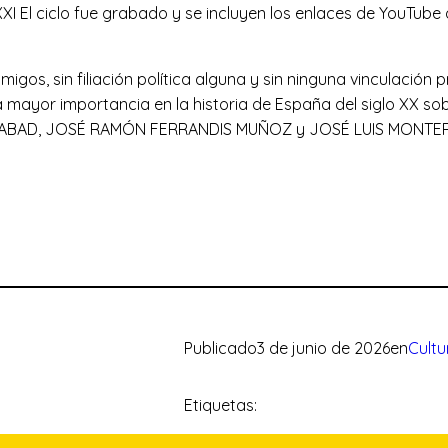
XXI El ciclo fue grabado y se incluyen los enlaces de YouTub
igos, sin filiación política alguna y sin ninguna vinculación p
a mayor importancia en la historia de España del siglo XX so
Z ABAD, JOSÉ RAMÓN FERRANDIS MUÑOZ y JOSÉ LUIS MONT
Publicado
3 de junio de 2026
en
Cultu
Etiquetas: