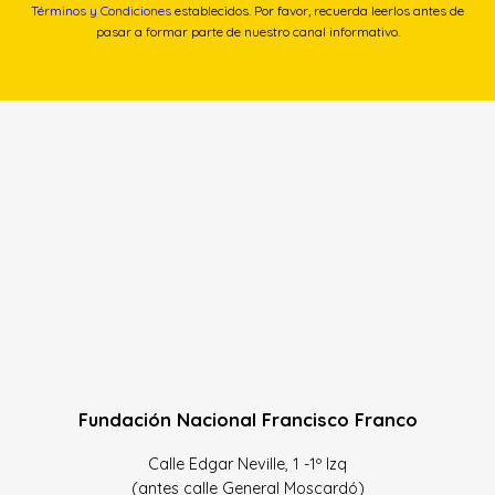
Términos y Condiciones
establecidos. Por favor, recuerda leerlos antes de
pasar a formar parte de nuestro canal informativo.
Fundación Nacional Francisco Franco
Calle Edgar Neville, 1 -1º Izq
(antes calle General Moscardó)