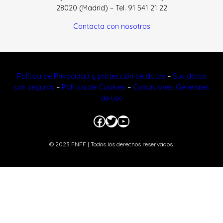
28020 (Madrid) – Tel. 91 541 21 22
Contacta con nosotros
Política de Privacidad y protección de datos
–
Sus datos
son seguros
–
Política de Cookies
–
Condiciones Generales
de uso
Facebook
Twitter
YouTube
© 2023 FNFF | Todos los derechos reservados.