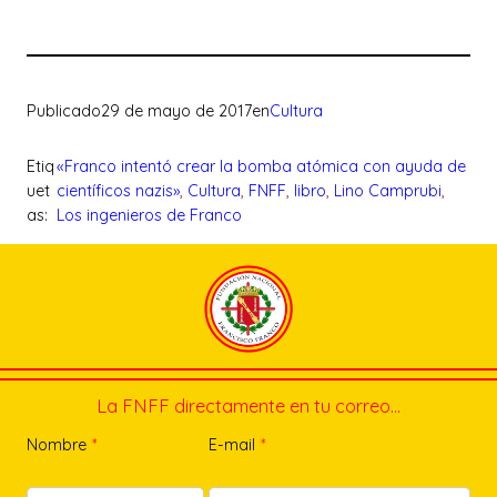
Publicado
29 de mayo de 2017
en
Cultura
Etiq
«Franco intentó crear la bomba atómica con ayuda de
uet
científicos nazis»
, 
Cultura
, 
FNFF
, 
libro
, 
Lino Camprubi
, 
as:
Los ingenieros de Franco
La FNFF directamente en tu correo…
Nombre
*
E-mail
*