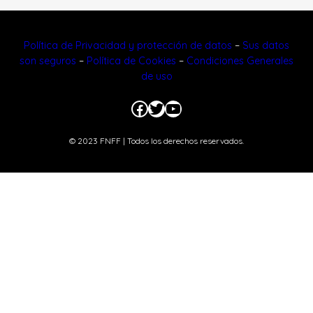
Política de Privacidad y protección de datos
–
Sus datos
son seguros
–
Política de Cookies
–
Condiciones Generales
de uso
Facebook
Twitter
YouTube
© 2023 FNFF | Todos los derechos reservados.