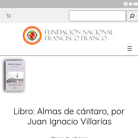
Saltar
Faceb
Twit
Y
al
S
contenido
e
a
r
c
h
Libro: Almas de cántaro, por
Juan Ignacio Villarías