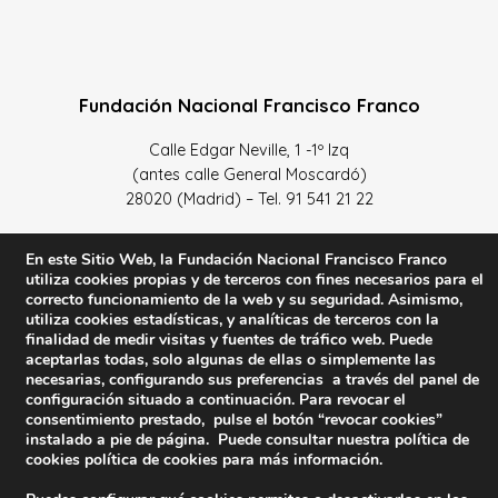
Fundación Nacional Francisco Franco
Calle Edgar Neville, 1 -1º Izq
(antes calle General Moscardó)
28020 (Madrid) – Tel. 91 541 21 22
Contacta con nosotros
En este Sitio Web, la Fundación Nacional Francisco Franco
utiliza cookies propias y de terceros con fines necesarios para el
correcto funcionamiento de la web y su seguridad. Asimismo,
utiliza cookies estadísticas, y analíticas de terceros con la
finalidad de medir visitas y fuentes de tráfico web. Puede
Política de Privacidad y protección de datos
–
Sus datos
aceptarlas todas, solo algunas de ellas o simplemente las
son seguros
–
Política de Cookies
–
Condiciones Generales
necesarias, configurando sus preferencias a través del panel de
configuración situado a continuación. Para revocar el
de uso
consentimiento prestado, pulse el botón “revocar cookies”
instalado a pie de página. Puede consultar nuestra política de
Facebook
Twitter
YouTube
cookies
política de cookies
para más información.