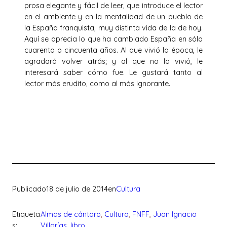
prosa elegante y fácil de leer, que introduce el lector
en el ambiente y en la mentalidad de un pueblo de
la España franquista, muy distinta vida de la de hoy.
Aquí se aprecia lo que ha cambiado España en sólo
cuarenta o cincuenta años. Al que vivió la época, le
agradará volver atrás; y al que no la vivió, le
interesará saber cómo fue. Le gustará tanto al
lector más erudito, como al más ignorante.
Publicado
18 de julio de 2014
en
Cultura
Etiqueta
Almas de cántaro
, 
Cultura
, 
FNFF
, 
Juan Ignacio
s:
Villarías
, 
libro