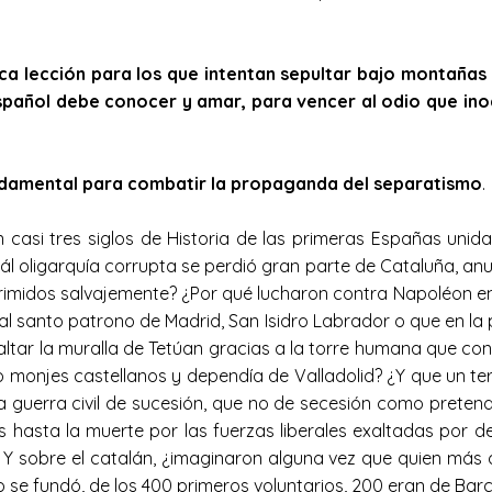
a lección para los que intentan sepultar bajo montañas 
spañol debe conocer y amar, para vencer al odio que inoc
undamental para combatir la propaganda del separatismo
.
casi tres siglos de Historia de las primeras Españas unida
uál oligarquía corrupta se perdió gran parte de Cataluña, anu
imidos salvajemente? ¿Por qué lucharon contra Napoléon en
l santo patrono de Madrid, San Isidro Labrador o que en la
altar la muralla de Tetúan gracias a la torre humana que co
 monjes castellanos y dependía de Valladolid? ¿Y que un terc
la guerra civil de sucesión, que no de secesión como pret
 hasta la muerte por las fuerzas liberales exaltadas por d
 Y sobre el catalán, ¿imaginaron alguna vez que quien más 
 se fundó, de los 400 primeros voluntarios, 200 eran de Bar