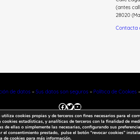
(antes cal
28020 (Madr
Contacta 
cción de datos
–
Sus datos son seguros
–
Política de Cookies
Facebook
Twitter
YouTube
tiliza cookies propias y de terceros con fines necesarios para el corr
cookies estadísticas, y analíticas de terceros con la finalidad de medi
© 2023 FNFF | Todos los derechos reservados.
as de ellas o simplemente las necesarias, configurando sus preferencia
r el consentimiento prestado, pulse el botón “revocar cookies” instal
ca de cookies
para más información.