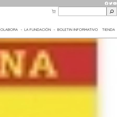
Faceb
Twit
Y
S
e
a
r
COLABORA
LA FUNDACIÓN
BOLETIN INFORMATIVO
TIENDA
c
h