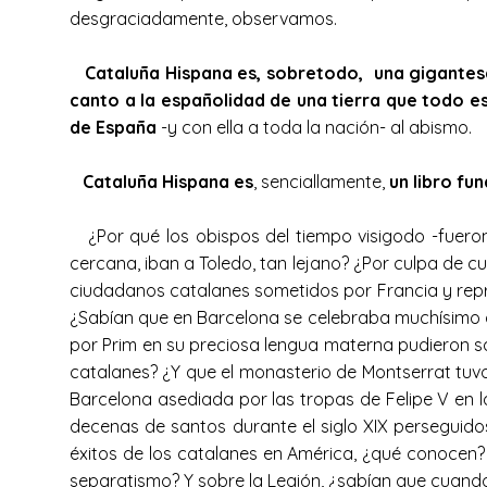
desgraciadamente, observamos.
Cataluña Hispana es, sobretodo, una gigantesc
canto a la españolidad de una tierra que todo e
de España
-y con ella a toda la nación- al abismo.
Cataluña Hispana es
, senciallamente,
un libro f
¿Por qué los obispos del tiempo visigodo -fueron 
cercana, iban a Toledo, tan lejano? ¿Por culpa de c
ciudadanos catalanes sometidos por Francia y repr
¿Sabían que en Barcelona se celebraba muchísimo a
por Prim en su preciosa lengua materna pudieron s
catalanes? ¿Y que el monasterio de Montserrat tuvo
Barcelona asediada por las tropas de Felipe V en 
decenas de santos durante el siglo XIX perseguidos
éxitos de los catalanes en América, ¿qué conocen?
separatismo? Y sobre la Legión, ¿sabían que cuando