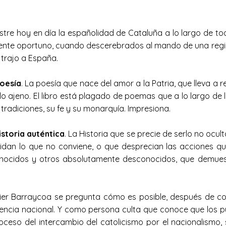
e hoy en día la españolidad de Cataluña a lo largo de toda
ente oportuno, cuando descerebrados al mando de una regió
 trajo a España.
poesía
. La poesía que nace del amor a la Patria, que lleva 
 lo ajeno. El libro está plagado de poemas que a lo largo de
tradiciones, su fe y su monarquía. Impresiona.
istoria auténtica
. La Historia que se precie de serlo no ocu
idan lo que no conviene, o que desprecian las acciones que
nocidos y otros absolutamente desconocidos, que demuest
vier Barraycoa se pregunta cómo es posible, después de c
vencia nacional. Y como persona culta que conoce que los pu
roceso del intercambio del catolicismo por el nacionalismo, 