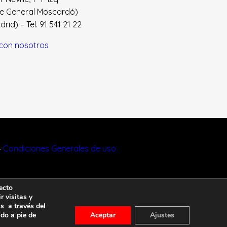
le General Moscardó)
id) – Tel. 91 541 21 22
con nosotros
–
Condiciones Generales de uso
ecto
r visitas y
s a través del
ado a pie de
Aceptar
Ajustes