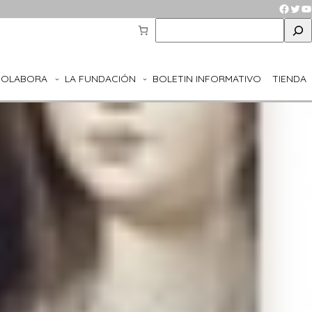
Faceb
Twit
Y
S
e
a
r
COLABORA
LA FUNDACIÓN
BOLETIN INFORMATIVO
TIENDA
c
h