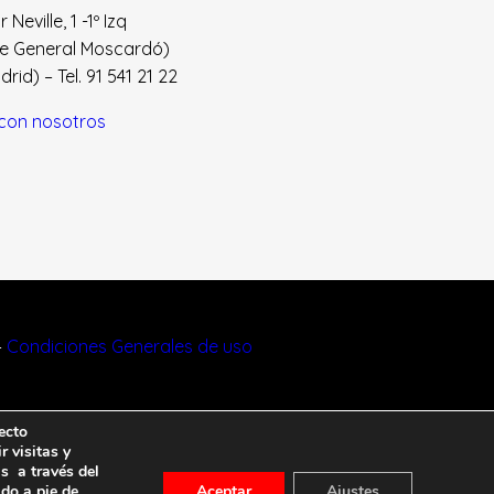
Neville, 1 -1º Izq
le General Moscardó)
id) – Tel. 91 541 21 22
con nosotros
–
Condiciones Generales de uso
ecto
r visitas y
s a través del
ado a pie de
Aceptar
Ajustes