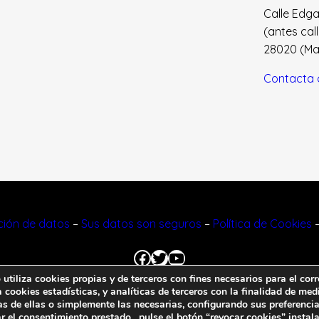
Calle Edgar 
(antes cal
28020 (Madr
Contacta 
cción de datos
–
Sus datos son seguros
–
Política de Cookies
Facebook
Twitter
YouTube
tiliza cookies propias y de terceros con fines necesarios para el corr
cookies estadísticas, y analíticas de terceros con la finalidad de medi
© 2023 FNFF | Todos los derechos reservados.
as de ellas o simplemente las necesarias, configurando sus preferencia
r el consentimiento prestado, pulse el botón “revocar cookies” instal