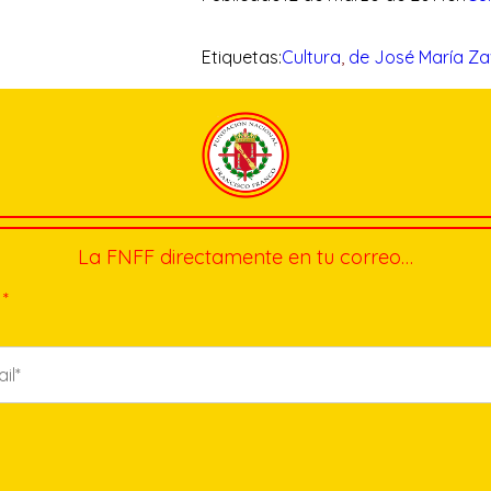
Etiquetas:
Cultura
, 
de José María Za
La FNFF directamente en tu correo…
*