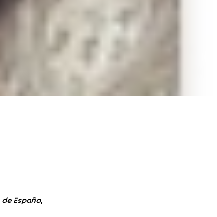
a de España
,