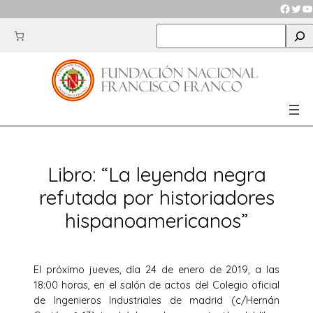
Saltar
Faceb
Twit
Y
al
S
contenido
e
a
r
c
h
Libro: “La leyenda negra
refutada por historiadores
hispanoamericanos”
El próximo jueves, día 24 de enero de 2019, a las
18:00 horas, en el salón de actos del Colegio oficial
de Ingenieros Industriales de madrid (c/Hernán