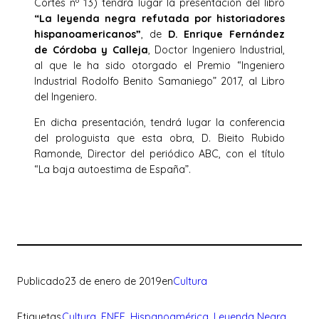
Cortés nº 13) tendrá lugar la presentación del libro
“La leyenda negra refutada por historiadores
hispanoamericanos”
, de
D. Enrique Fernández
de Córdoba y Calleja
, Doctor Ingeniero Industrial,
al que le ha sido otorgado el Premio “Ingeniero
Industrial Rodolfo Benito Samaniego” 2017, al Libro
del Ingeniero.
En dicha presentación, tendrá lugar la conferencia
del prologuista que esta obra, D. Bieito Rubido
Ramonde, Director del periódico ABC, con el título
“La baja autoestima de España”.
Publicado
23 de enero de 2019
en
Cultura
Etiquetas
Cultura
, 
FNFF
, 
Hispanoamérica
, 
Leyenda Negra
, 