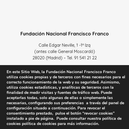
Fundación Nacional Francisco Franco
Calle Edgar Neville, 1 -1º Izq
(antes calle General Moscardó)
28020 (Madrid) – Tel. 91 541 21 22
Contacta con nosotros
En este Sitio Web, la Fundación Nacional Francisco Franco
utiliza cookies propias y de terceros con fines necesarios para el
correcto funcionamiento de la web y su seguridad. Asimismo,
utiliza cookies estadísticas, y analíticas de terceros con la
finalidad de medir visitas y fuentes de tráfico web. Puede
Política de Privacidad y protección de datos
–
Sus datos
aceptarlas todas, solo algunas de ellas o simplemente las
necesarias, configurando sus preferencias a través del panel de
son seguros
–
Política de Cookies
–
Condiciones Generales
configuración situado a continuación. Para revocar el
de uso
consentimiento prestado, pulse el botón “revocar cookies”
instalado a pie de página. Puede consultar nuestra política de
Facebook
Twitter
YouTube
cookies
política de cookies
para más información.