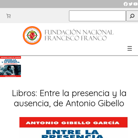
Saltar
Faceb
Twit
Y
al
S
contenido
e
a
r
c
h
Libros: Entre la presencia y la
ausencia, de Antonio Gibello