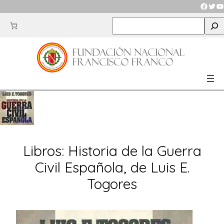
Saltar
Faceb
Twit
Y
al
S
contenido
e
a
r
c
h
Libros: Historia de la Guerra
Civil Española, de Luis E.
Togores