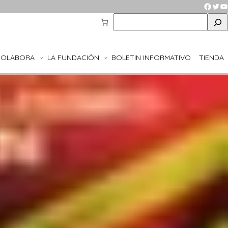
Faceb
Twit
Y
S
e
a
r
COLABORA
LA FUNDACIÓN
BOLETIN INFORMATIVO
TIENDA
c
h