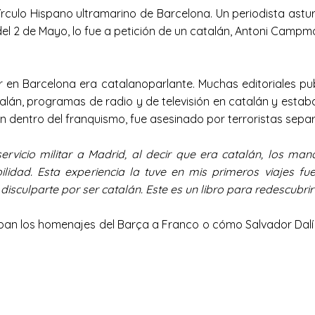
 Círculo Hispano ultramarino de Barcelona. Un periodista ast
el 2 de Mayo, lo fue a petición de un catalán, Antoni Campma
or en Barcelona era catalanoparlante. Muchas editoriales p
alán, programas de radio y de televisión en catalán y estab
lán dentro del franquismo, fue asesinado por terroristas separ
ervicio militar a Madrid, al decir que era catalán, los ma
lidad. Esta experiencia la tuve en mis primeros viajes fuer
disculparte por ser catalán. Este es un libro para redescubr
icaban los homenajes del Barça a Franco o cómo Salvador Da