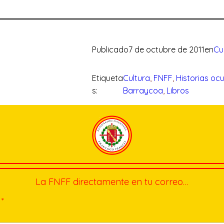
Publicado
7 de octubre de 2011
en
Cu
Etiqueta
Cultura
, 
FNFF
, 
Historias oc
s:
Barraycoa
, 
Libros
La FNFF directamente en tu correo…
*