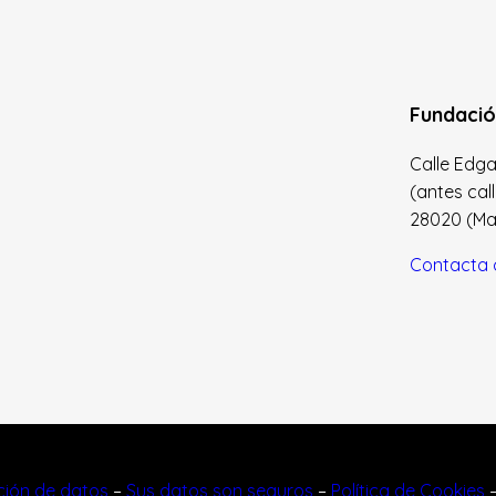
Fundació
Calle Edgar 
(antes cal
28020 (Madr
Contacta 
cción de datos
–
Sus datos son seguros
–
Política de Cookies