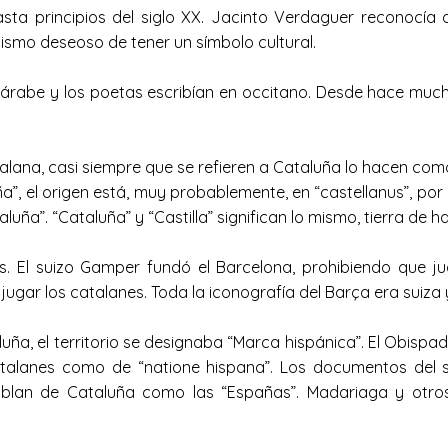
ta principios del siglo XX. Jacinto Verdaguer reconocía q
ismo deseoso de tener un símbolo cultural.
rabe y los poetas escribían en occitano. Desde hace mucho
lana, casi siempre que se refieren a Cataluña lo hacen como
”, el origen está, muy probablemente, en “castellanus”, por 
luña”. “Cataluña” y “Castilla” significan lo mismo, tierra de ha
. El suizo Gamper fundó el Barcelona, prohibiendo que jug
ugar los catalanes. Toda la iconografía del Barça era suiza 
uña, el territorio se designaba “Marca hispánica”. El Obisp
talanes como de “natione hispana”. Los documentos del si
hablan de Cataluña como las “Españas”. Madariaga y otro