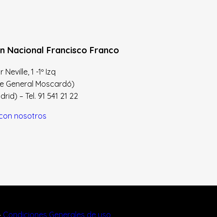
n Nacional Francisco Franco
Neville, 1 -1º Izq
le General Moscardó)
id) – Tel. 91 541 21 22
con nosotros
–
Condiciones Generales de uso