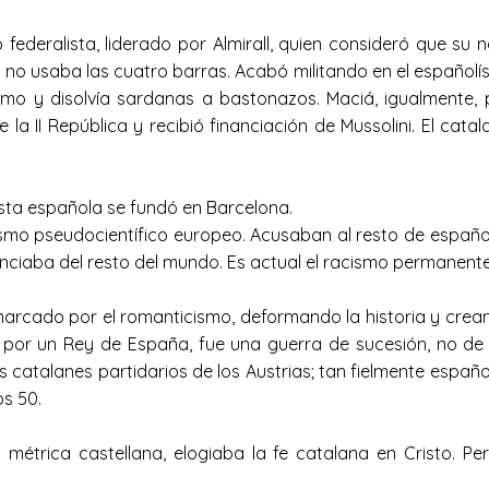
ederalista, liderado por Almirall, quien consideró que su 
y no usaba las cuatro barras. Acabó militando en el españolí
xismo y disolvía sardanas a bastonazos. Maciá, igualmente,
e la II República y recibió financiación de Mussolini. El cat
sta española se fundó en Barcelona.
cismo pseudocientífico europeo. Acusaban al resto de españo
enciaba del resto del mundo. Es actual el racismo permanente
marcado por el romanticismo, deformando la historia y crean
an por un Rey de España, fue una guerra de sucesión, no d
 catalanes partidarios de los Austrias; tan fielmente españo
s 50.
métrica castellana, elogiaba la fe catalana en Cristo. Pe