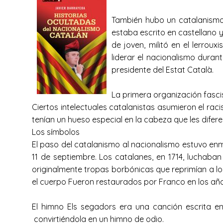
También hubo un catalanismo f
estaba escrito en castellano 
de joven, militó en el lerrou
liderar el nacionalismo durant
presidente del Estat Català.
La primera organización fasci
Ciertos intelectuales catalanistas asumieron el ra
tenían un hueso especial en la cabeza que les difer
Los símbolos
El paso del catalanismo al nacionalismo estuvo en
11 de septiembre. Los catalanes, en 1714, luchab
originalmente tropas borbónicas que reprimían a los
el cuerpo Fueron restaurados por Franco en los año
El himno Els segadors era una canción escrita en 
convirtiéndola en un himno de odio.