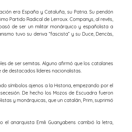
nación era España y Cataluña, su Patria. Su pendón
simo Partido Radical de Lerroux. Companys, al revés,
 pasó de ser un militar monárquico y españolista a
alanismo tuvo su deriva “fascista” y su Duce, Dencàs,
les de ser semitas. Alguno afirmó que los catalanes
 de destacados líderes nacionalistas.
do símbolos ajenos a la Historia, empezando por el
e secesión. De hecho los Mozos de Escuadra fueron
listas y monárquicas, que un catalán, Prim, suprimió
ro el anarquista Emili Guanyabens cambió la letra,