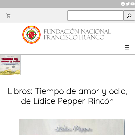
Saltar
Faceb
Twit
Y
al
S
contenido
e
a
r
c
h
Libros: Tiempo de amor y odio,
de Lídice Pepper Rincón