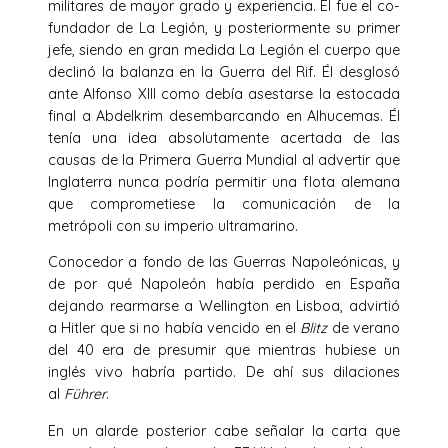
militares de mayor grado y experiencia. Él fue el co-
fundador de La Legión, y posteriormente su primer
jefe, siendo en gran medida La Legión el cuerpo que
declinó la balanza en la Guerra del Rif. Él desglosó
ante Alfonso XIII como debía asestarse la estocada
final a Abdelkrim desembarcando en Alhucemas. Él
tenía una idea absolutamente acertada de las
causas de la Primera Guerra Mundial al advertir que
Inglaterra nunca podría permitir una flota alemana
que comprometiese la comunicación de la
metrópoli con su imperio ultramarino.
Conocedor a fondo de las Guerras Napoleónicas, y
de por qué Napoleón había perdido en España
dejando rearmarse a Wellington en Lisboa, advirtió
a Hitler que si no había vencido en el
Blitz
de verano
del 40 era de presumir que mientras hubiese un
inglés vivo habría partido. De ahí sus dilaciones
al
Führer
.
En un alarde posterior cabe señalar la carta que