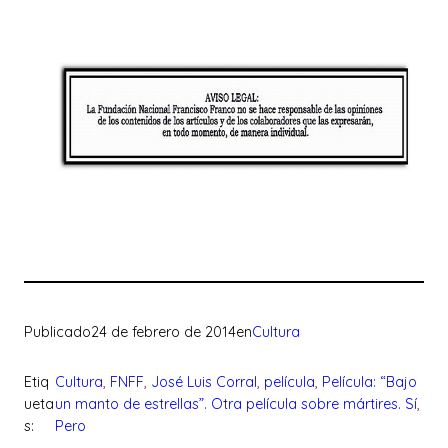
Publicado
24 de febrero de 2014
en
Cultura
Etiq
Cultura
, 
FNFF
, 
José Luis Corral
, 
película
, 
Película: “Bajo
ueta
un manto de estrellas”. Otra película sobre mártires. Sí
, 
s:
Pero