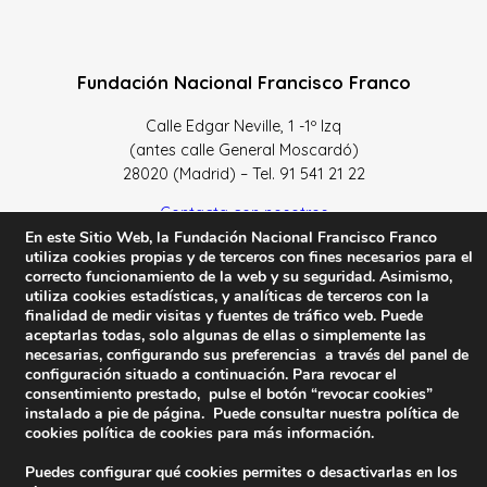
Fundación Nacional Francisco Franco
Calle Edgar Neville, 1 -1º Izq
(antes calle General Moscardó)
28020 (Madrid) – Tel. 91 541 21 22
Contacta con nosotros
En este Sitio Web, la Fundación Nacional Francisco Franco
utiliza cookies propias y de terceros con fines necesarios para el
correcto funcionamiento de la web y su seguridad. Asimismo,
utiliza cookies estadísticas, y analíticas de terceros con la
finalidad de medir visitas y fuentes de tráfico web. Puede
Política de Privacidad y protección de datos
–
Sus datos
aceptarlas todas, solo algunas de ellas o simplemente las
son seguros
–
Política de Cookies
–
Condiciones Generales
necesarias, configurando sus preferencias a través del panel de
de uso
configuración situado a continuación. Para revocar el
consentimiento prestado, pulse el botón “revocar cookies”
instalado a pie de página. Puede consultar nuestra política de
Facebook
Twitter
YouTube
cookies
política de cookies
para más información.
Puedes configurar qué cookies permites o desactivarlas en los
© 2023 FNFF | Todos los derechos reservados.