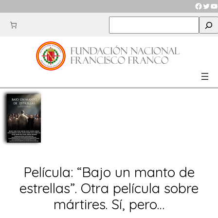
Saltar
Faceb
Twit
Y
al
S
contenido
e
a
r
c
h
Película: “Bajo un manto de
estrellas”. Otra película sobre
mártires. Sí, pero…