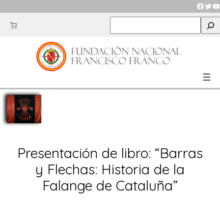
Saltar
Faceb
Twit
Y
al
S
contenido
e
a
r
c
h
Presentación de libro: “Barras
y Flechas: Historia de la
Falange de Cataluña”