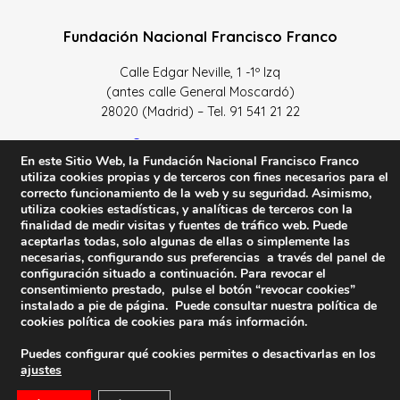
Fundación Nacional Francisco Franco
Calle Edgar Neville, 1 -1º Izq
(antes calle General Moscardó)
28020 (Madrid) – Tel. 91 541 21 22
Contacta con nosotros
En este Sitio Web, la Fundación Nacional Francisco Franco
utiliza cookies propias y de terceros con fines necesarios para el
correcto funcionamiento de la web y su seguridad. Asimismo,
utiliza cookies estadísticas, y analíticas de terceros con la
finalidad de medir visitas y fuentes de tráfico web. Puede
Política de Privacidad y protección de datos
–
Sus datos
aceptarlas todas, solo algunas de ellas o simplemente las
son seguros
–
Política de Cookies
–
Condiciones Generales
necesarias, configurando sus preferencias a través del panel de
de uso
configuración situado a continuación. Para revocar el
consentimiento prestado, pulse el botón “revocar cookies”
instalado a pie de página. Puede consultar nuestra política de
Facebook
Twitter
YouTube
cookies
política de cookies
para más información.
Puedes configurar qué cookies permites o desactivarlas en los
© 2023 FNFF | Todos los derechos reservados.
ajustes