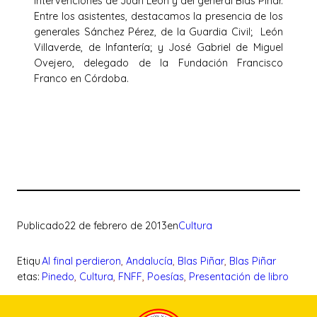
intervenciones de Juan León y del general Blas Piñar.
Entre los asistentes, destacamos la presencia de los
generales Sánchez Pérez, de la Guardia Civil; León
Villaverde, de Infantería; y José Gabriel de Miguel
Ovejero, delegado de la Fundación Francisco
Franco en Córdoba.
Publicado
22 de febrero de 2013
en
Cultura
Etiqu
Al final perdieron
, 
Andalucía
, 
Blas Piñar
, 
Blas Piñar
etas:
Pinedo
, 
Cultura
, 
FNFF
, 
Poesías
, 
Presentación de libro