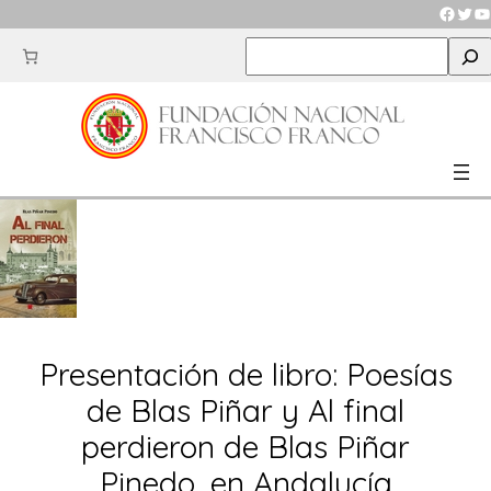
Saltar
Faceb
Twit
Y
al
S
contenido
e
a
r
c
h
Presentación de libro: Poesías
de Blas Piñar y Al final
perdieron de Blas Piñar
Pinedo, en Andalucía