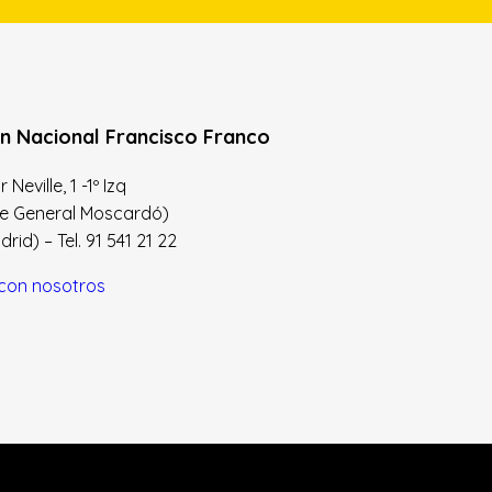
n Nacional Francisco Franco
Neville, 1 -1º Izq
le General Moscardó)
id) – Tel. 91 541 21 22
con nosotros