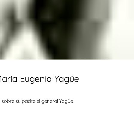
 María Eugenia Yagüe
üe sobre su padre el general Yagüe