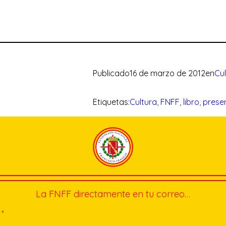
Publicado
16 de marzo de 2012
en
Cu
Etiquetas:
Cultura
, 
FNFF
, 
libro
, 
prese
La FNFF directamente en tu correo…
*