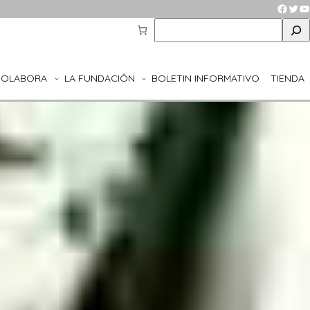
Faceb
Twit
Y
S
e
a
r
COLABORA
LA FUNDACIÓN
BOLETIN INFORMATIVO
TIENDA
c
h