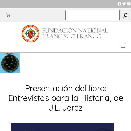
Saltar
Faceb
Twit
Y
al
S
contenido
e
a
r
c
h
Presentación del libro:
Entrevistas para la Historia, de
J.L. Jerez