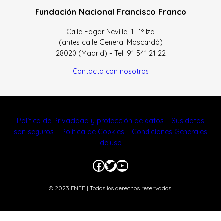
Fundación Nacional Francisco Franco
Calle Edgar Neville, 1 -1º Izq
(antes calle General Moscardó)
28020 (Madrid) – Tel. 91 541 21 22
Contacta con nosotros
Política de Privacidad y protección de datos
–
Sus datos
son seguros
–
Política de Cookies
–
Condiciones Generales
de uso
Facebook
Twitter
YouTube
© 2023 FNFF | Todos los derechos reservados.