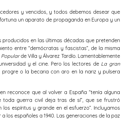
encedores y vencidos, y todos debemos desear que
a fortuna un aparato de propaganda en Europa y un
es producidos en las últimas décadas que pretenden
iento entre “demócratas y fascistas”, de la misma
e Popular
de Villa y Álvarez Tardío. Lamentablemente
niversidad y el cine. Pero los lectores de
La gran
 progre o la becaria con aro en la nariz y pulsera
ien reconoce que al volver a España “tenía alguna
da guerra civil deja tras de sí”, que se frustró
os espíritus y grande en el esfuerzo”. Incluyamos
a los españoles a 1940. Las generaciones de la paz