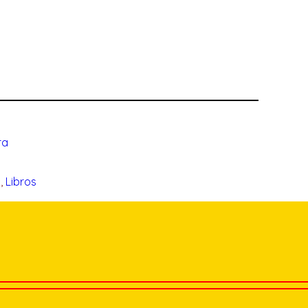
ra
z
, 
Libros