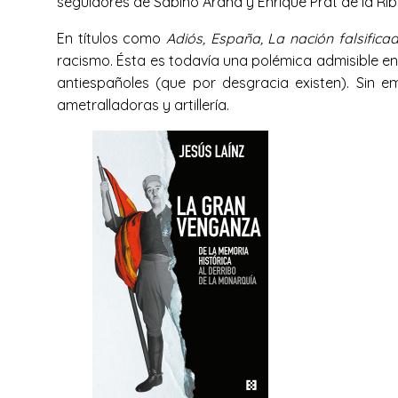
seguidores de Sabino Arana y Enrique Prat de la Rib
En títulos como
Adiós, España, La nación falsifica
racismo. Ésta es todavía una polémica admisible en 
antiespañoles (que por desgracia existen). Sin 
ametralladoras y artillería.