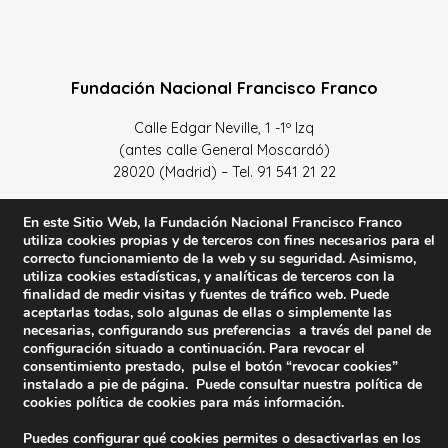
Fundación Nacional Francisco Franco
Calle Edgar Neville, 1 -1º Izq
(antes calle General Moscardó)
28020 (Madrid) – Tel. 91 541 21 22
Contacta con nosotros
En este Sitio Web, la Fundación Nacional Francisco Franco
utiliza cookies propias y de terceros con fines necesarios para el
correcto funcionamiento de la web y su seguridad. Asimismo,
utiliza cookies estadísticas, y analíticas de terceros con la
finalidad de medir visitas y fuentes de tráfico web. Puede
Política de Privacidad y protección de datos
–
Sus datos
aceptarlas todas, solo algunas de ellas o simplemente las
necesarias, configurando sus preferencias a través del panel de
son seguros
–
Política de Cookies
–
Condiciones Generales
configuración situado a continuación. Para revocar el
de uso
consentimiento prestado, pulse el botón “revocar cookies”
instalado a pie de página. Puede consultar nuestra política de
Facebook
Twitter
YouTube
cookies
política de cookies
para más información.
Puedes configurar qué cookies permites o desactivarlas en los
© 2023 FNFF | Todos los derechos reservados.