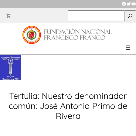
Saltar
Faceb
Twit
Y
al
S
contenido
e
a
r
c
h
Tertulia: Nuestro denominador
común: José Antonio Primo de
Rivera