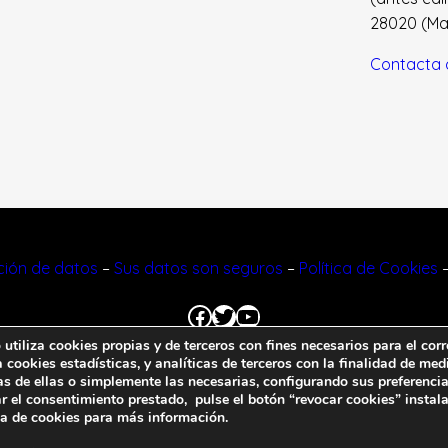
28020 (Madr
Contacta 
cción de datos
–
Sus datos son seguros
–
Política de Cookies
Facebook
Twitter
YouTube
tiliza cookies propias y de terceros con fines necesarios para el corr
cookies estadísticas, y analíticas de terceros con la finalidad de medi
© 2023 FNFF | Todos los derechos reservados.
as de ellas o simplemente las necesarias, configurando sus preferencia
r el consentimiento prestado, pulse el botón “revocar cookies” instal
ca de cookies
para más información.