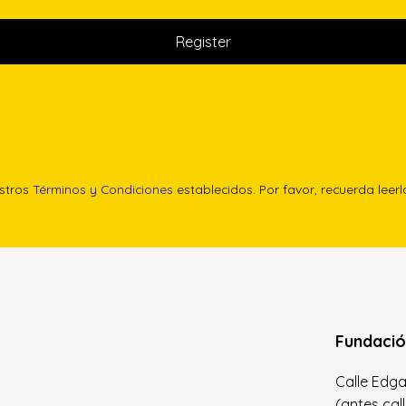
estros
Términos y Condiciones
establecidos. Por favor, recuerda leer
Fundació
Calle Edgar 
(antes cal