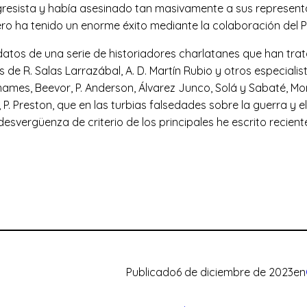
resista y había asesinado tan masivamente a sus represent
ero ha tenido un enorme éxito mediante la colaboración del PP
 datos de una serie de historiadores charlatanes que han tr
de R. Salas Larrazábal, A. D. Martín Rubio y otros especialis
mes, Beevor, P. Anderson, Álvarez Junco, Solá y Sabaté, Moradi
P. Preston, que en las turbias falsedades sobre la guerra y 
desvergüenza de criterio de los principales he escrito recien
Publicado
6 de diciembre de 2023
en