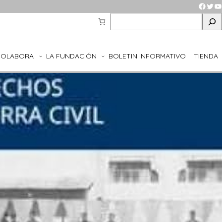
Faceb
Twit
Y
S
e
a
r
COLABORA
LA FUNDACIÓN
BOLETIN INFORMATIVO
TIENDA
c
h