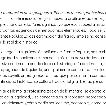
n
La represión de la posguerra
.
Penas de muerte por hechos co
s cifras de ejecuciones y la supuesta arbitrariedad de los 
le charlatanería. Ya es significativo que esa supuesta hist
guardar las exigencias de método más elementales. Todo se ju
Frente Popular. La deslegitimación del franquismo se ha cons
 la realidad histórica.
o negar la significación política del Frente Popular, hasta e
 legalidad republicana e impuso un régimen de verdadero te
sivo casi nunca queda claro en historiografía de derecha, 
propaganda de izquierda, principalmente comunista. Termino
tidos sovietizantes y separatistas, que por su misma composi
idad histórica, su cultura tradicional y la libertad personal
 Marías llamó la profesionalización de la mentira, se aparta l
to de la legalidad, y se concentra en la represión, sobre todo
ado: en definitiva, ¿cómo podía ser legítimo, aceptable, cómo