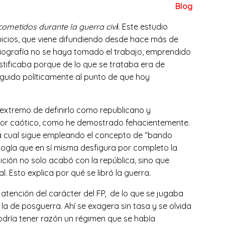
Blog
metidos durante la guerra civi
l. Este estudio
juicios, que viene difundiendo desde hace más de
oriografía no se haya tomado el trabajo, emprendido
stificaba porque de lo que se trataba era de
eguido políticamente al punto de que hoy
l extremo de definirlo como republicano y
rror caótico, como he demostrado fehacientemente.
la cual sigue empleando el concepto de “bando
logía que en sí misma desfigura por completo la
ción no solo acabó con la república, sino que
. Esto explica por qué se libró la guerra.
a atención del carácter del FP, de lo que se jugaba
 la de posguerra. Ahí se exagera sin tasa y se olvida
 podría tener razón un régimen que se había