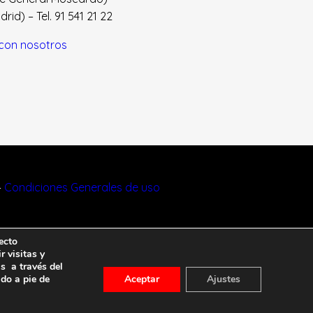
id) – Tel. 91 541 21 22
con nosotros
–
Condiciones Generales de uso
ecto
r visitas y
s a través del
ado a pie de
Aceptar
Ajustes