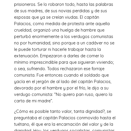
prisioneros. Se lo robaron todo, hasta las palabras
de sus madres, de sus novias perdidas y de sus
esposas que ya se creían viudas. El capitán
Palacios, como medida de protesta ante aquella
crueldad, organizó una huelga de hambre que
perturbó enormemente a los verdugos comunistas
no por humanidad, sino porque a un cadáver no se
le puede torturar ni hacerle trabajar hasta la
extenuación. Empezaron a darles de comer lo
mínimo imprescindible para que siguieran viviendo;
o sea, sufriendo. Todos rechazaron ese forraje
comunista. Fue entonces cuando el soldado que
yacía en el jergón de al lado del capitán Palacios,
devorado por el hambre y por el frío, le dijo a su
verdugo comunista: “No quiero pan ruso, quiero la
carta de mi madre”.
¿Cómo es posible tanto valor, tanta dignidad?, se
preguntaba el capitán Palacios conmovido hasta el
tuétano, él que era la encarnación del valor y de la
dignidad. Hoy, los verdugos socialistas, comunistas