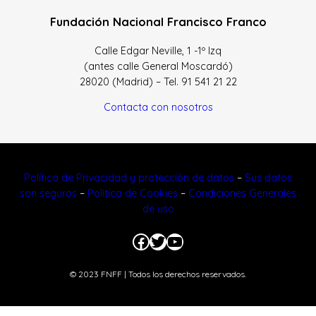
Fundación Nacional Francisco Franco
Calle Edgar Neville, 1 -1º Izq
(antes calle General Moscardó)
28020 (Madrid) – Tel. 91 541 21 22
Contacta con nosotros
Política de Privacidad y protección de datos
–
Sus datos
son seguros
–
Política de Cookies
–
Condiciones Generales
de uso
Facebook
Twitter
YouTube
© 2023 FNFF | Todos los derechos reservados.