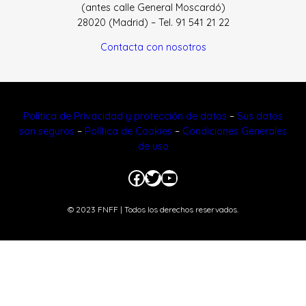
(antes calle General Moscardó)
28020 (Madrid) – Tel. 91 541 21 22
Contacta con nosotros
Política de Privacidad y protección de datos
–
Sus datos
son seguros
–
Política de Cookies
–
Condiciones Generales
de uso
Facebook
Twitter
YouTube
© 2023 FNFF | Todos los derechos reservados.