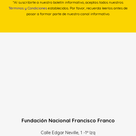
*Al suscribirte a nuestro boletín informativo, aceptas todos nuestros
Términos y Condiciones
establecidos. Por favor, recuerda leerlos antes de
pasar a formar parte de nuestro canal informativo.
Fundación Nacional Francisco Franco
Calle Edgar Neville, 1 -1º Izq